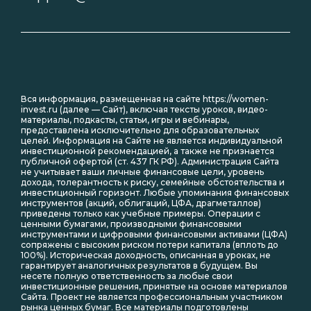
Вся информация, размещенная на сайте https://women-
invest.ru (далее — Сайт), включая тексты уроков, видео-
материалы, подкасты, статьи, игры и вебинары,
предоставлена исключительно для образовательных
целей. Информация на Сайте не является индивидуальной
инвестиционной рекомендацией, а также не признается
публичной офертой (ст. 437 ГК РФ). Администрация Сайта
не учитывает ваши личные финансовые цели, уровень
дохода, толерантность к риску, семейные обстоятельства и
инвестиционный горизонт. Любые упоминания финансовых
инструментов (акций, облигаций, ЦФА, драгметаллов)
приведены только как учебные примеры. Операции с
ценными бумагами, производными финансовыми
инструментами и цифровыми финансовыми активами (ЦФА)
сопряжены с высоким риском потери капитала (вплоть до
100%). Историческая доходность, описанная в уроках, не
гарантирует аналогичных результатов в будущем. Вы
несете полную ответственность за любые свои
инвестиционные решения, принятые на основе материалов
Сайта. Проект не является профессиональным участником
рынка ценных бумаг. Все материалы подготовлены