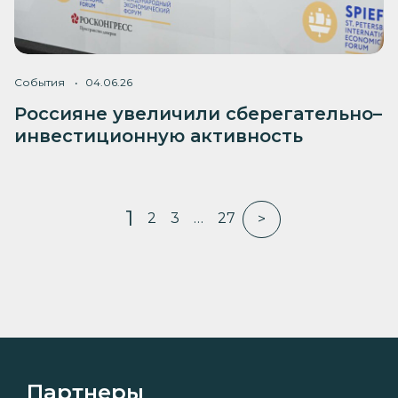
События
04.06.26
Россияне увеличили сберегательно–
инвестиционную активность
1
2
3
…
27
>
Партнеры