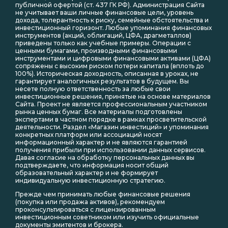
публичной офертой (ст. 437 ГК РФ). Администрация Сайта
не учитывает ваши личные финансовые цели, уровень
дохода, толерантность к риску, семейные обстоятельства и
инвестиционный горизонт. Любые упоминания финансовых
инструментов (акций, облигаций, ЦФА, драгметаллов)
приведены только как учебные примеры. Операции с
ценными бумагами, производными финансовыми
инструментами и цифровыми финансовыми активами (ЦФА)
сопряжены с высоким риском потери капитала (вплоть до
100%). Историческая доходность, описанная в уроках, не
гарантирует аналогичных результатов в будущем. Вы
несете полную ответственность за любые свои
инвестиционные решения, принятые на основе материалов
Сайта. Проект не является профессиональным участником
рынка ценных бумаг. Все материалы подготовлены
экспертами в частном порядке в рамках просветительской
деятельности. Раздел «Магазин инвестиций» и упоминания
конкретных платформ или ассоциаций носят
информационный характер и не являются гарантией
получения прибыли при использовании данных сервисов.
Давая согласие на обработку персональных данных вы
подтверждаете, что информация носит общий
образовательный характер и не формирует
индивидуальную инвестиционную стратегию.
Прежде чем принимать любые финансовые решения
(покупка или продажа активов), рекомендуем
проконсультироваться с лицензированным
инвестиционным советником или изучить официальные
документы эмитентов и брокера.