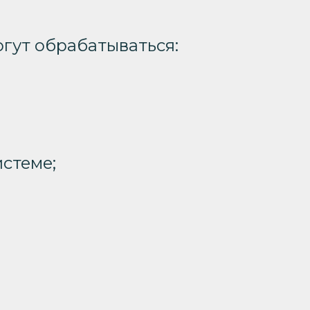
огут обрабатываться:
истеме;