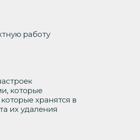
ктную работу
настроек
ми, которые
 которые хранятся в
та их удаления