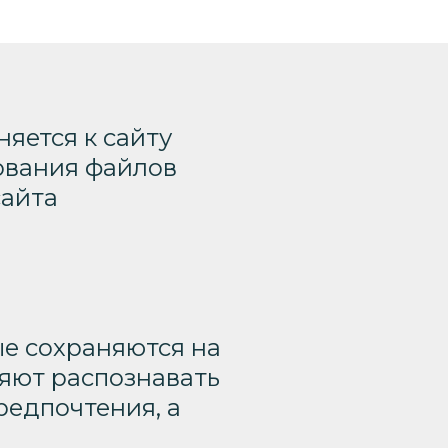
яется к сайту
зования файлов
сайта
ые сохраняются на
ляют распознавать
редпочтения, а