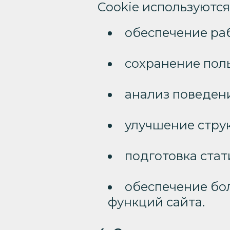
Cookie используютс
обеспечение раб
сохранение поль
анализ поведени
улучшение струк
подготовка ста
обеспечение бо
функций сайта.