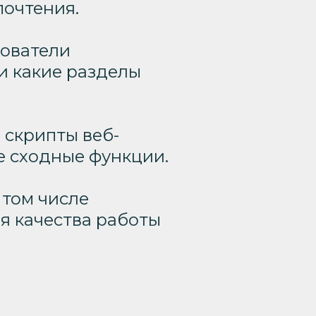
почтения.
зователи
и какие разделы
 скрипты веб-
е сходные функции.
 том числе
я качества работы