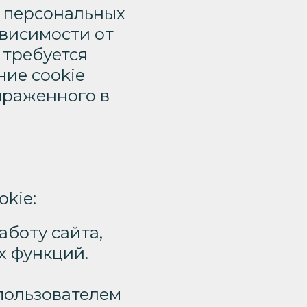
й персональных
ависимости от
 требуется
ие cookie
ыраженного в
kie:
боту сайта,
х функций.
пользователем