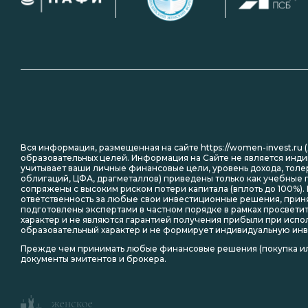
Вся информация, размещенная на сайте https://women-invest.ru 
образовательных целей. Информация на Сайте не является инди
учитывает ваши личные финансовые цели, уровень дохода, толе
облигаций, ЦФА, драгметаллов) приведены только как учебны
сопряжены с высоким риском потери капитала (вплоть до 100%).
ответственность за любые свои инвестиционные решения, приня
подготовлены экспертами в частном порядке в рамках просвет
характер и не являются гарантией получения прибыли при испо
образовательный характер и не формирует индивидуальную ин
Прежде чем принимать любые финансовые решения (покупка ил
документы эмитентов и брокера.