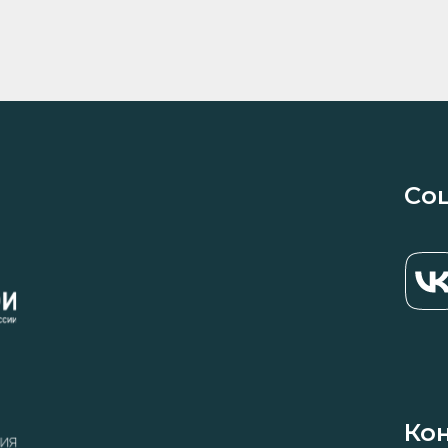
Со
Ко