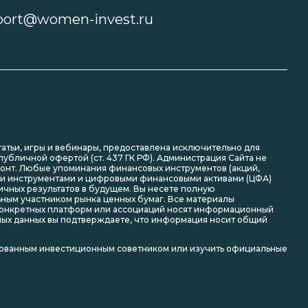
port@women-invest.ru
статьи, игры и вебинары, предоставлена исключительно для
убличной офертой (ст. 437 ГК РФ). Администрация Сайта не
зонт. Любые упоминания финансовых инструментов (акций,
ми инструментами и цифровыми финансовыми активами (ЦФА)
гичных результатов в будущем. Вы несете полную
ьным участником рынка ценных бумаг. Все материалы
я конкретных платформ или ассоциаций носят информационный
ьных данных вы подтверждаете, что информация носит общий
рованным инвестиционным советником или изучить официальные