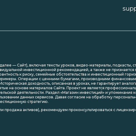
sup
(далее — Сайт), включая тексты уроков, видео-материалы, подкасты, 
видуальной инвестиционной рекомендацией, а также не признается п
рантность к риску, семейные обстоятельства и инвестиционный гори
е примеры. Операции с ценными бумагами, производными финансовы
 Историческая доходность, описанная в уроках, не гарантирует анало
тые на основе материалов Сайта. Проект не является профессионал
ительской деятельности. Раздел «Магазин инвестиций» и упоминани
льзовании данных сервисов. Давая согласие на обработку персонал
вестиционную стратегию.
и продажа активов), рекомендуем проконсультироваться с лицензи