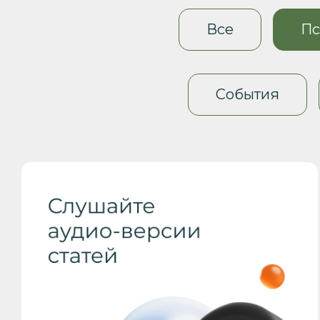
Все
Пс
События