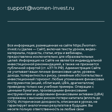
support@women-invest.ru
Вся информация, размещенная на сайте https://women-
invest.ru (далее — Сайт), включая тексты уроков, видео-
материалы, подкасты, статьи, игры и вебинары,
предоставлена исключительно для образовательных
целей. Информация на Сайте не является индивидуальной
инвестиционной рекомендацией, а также не признается
публичной офертой (ст. 437 ГК РФ). Администрация Сайта
не учитывает ваши личные финансовые цели, уровень
дохода, толерантность к риску, семейные обстоятельства и
инвестиционный горизонт. Любые упоминания финансовых
инструментов (акций, облигаций, ЦФА, драгметаллов)
приведены только как учебные примеры. Операции с
ценными бумагами, производными финансовыми
инструментами и цифровыми финансовыми активами (ЦФА)
сопряжены с высоким риском потери капитала (вплоть до
100%). Историческая доходность, описанная в уроках, не
гарантирует аналогичных результатов в будущем. Вы
несете полную ответственность за любые свои