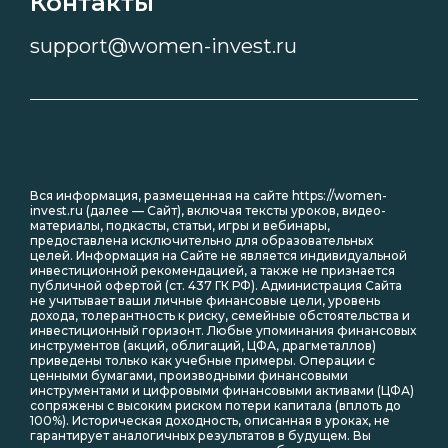
Контакты
support@women-invest.ru
Вся информация, размещенная на сайте https://women-
invest.ru (далее — Сайт), включая тексты уроков, видео-
материалы, подкасты, статьи, игры и вебинары,
предоставлена исключительно для образовательных
целей. Информация на Сайте не является индивидуальной
инвестиционной рекомендацией, а также не признается
публичной офертой (ст. 437 ГК РФ). Администрация Сайта
не учитывает ваши личные финансовые цели, уровень
дохода, толерантность к риску, семейные обстоятельства и
инвестиционный горизонт. Любые упоминания финансовых
инструментов (акций, облигаций, ЦФА, драгметаллов)
приведены только как учебные примеры. Операции с
ценными бумагами, производными финансовыми
инструментами и цифровыми финансовыми активами (ЦФА)
сопряжены с высоким риском потери капитала (вплоть до
100%). Историческая доходность, описанная в уроках, не
гарантирует аналогичных результатов в будущем. Вы