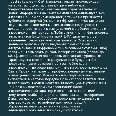
invest.ru (далее — Сайт), включая тексты уроков, видео-
материалы, подкасты, статьи, игры и вебинары,
предоставлена исключительно для образовательных
целей. Информация на Сайте не является индивидуальной
инвестиционной рекомендацией, а также не признается
публичной офертой (ст. 437 ГК РФ). Администрация Сайта
не учитывает ваши личные финансовые цели, уровень
дохода, толерантность к риску, семейные обстоятельства и
инвестиционный горизонт. Любые упоминания финансовых
инструментов (акций, облигаций, ЦФА, драгметаллов)
приведены только как учебные примеры. Операции с
ценными бумагами, производными финансовыми
инструментами и цифровыми финансовыми активами (ЦФА)
сопряжены с высоким риском потери капитала (вплоть до
100%). Историческая доходность, описанная в уроках, не
гарантирует аналогичных результатов в будущем. Вы
несете полную ответственность за любые свои
инвестиционные решения, принятые на основе материалов
Сайта. Проект не является профессиональным участником
рынка ценных бумаг. Все материалы подготовлены
экспертами в частном порядке в рамках просветительской
деятельности. Раздел «Магазин инвестиций» и упоминания
конкретных платформ или ассоциаций носят
информационный характер и не являются гарантией
получения прибыли при использовании данных сервисов.
Давая согласие на обработку персональных данных вы
подтверждаете, что информация носит общий
образовательный характер и не формирует
индивидуальную инвестиционную стратегию.