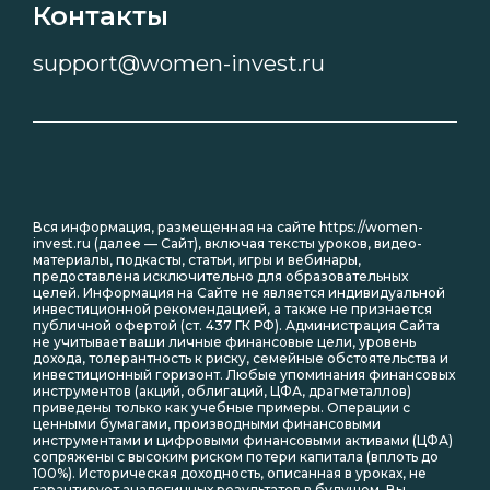
Контакты
support@women-invest.ru
Вся информация, размещенная на сайте https://women-
invest.ru (далее — Сайт), включая тексты уроков, видео-
материалы, подкасты, статьи, игры и вебинары,
предоставлена исключительно для образовательных
целей. Информация на Сайте не является индивидуальной
инвестиционной рекомендацией, а также не признается
публичной офертой (ст. 437 ГК РФ). Администрация Сайта
не учитывает ваши личные финансовые цели, уровень
дохода, толерантность к риску, семейные обстоятельства и
инвестиционный горизонт. Любые упоминания финансовых
инструментов (акций, облигаций, ЦФА, драгметаллов)
приведены только как учебные примеры. Операции с
ценными бумагами, производными финансовыми
инструментами и цифровыми финансовыми активами (ЦФА)
сопряжены с высоким риском потери капитала (вплоть до
100%). Историческая доходность, описанная в уроках, не
гарантирует аналогичных результатов в будущем. Вы