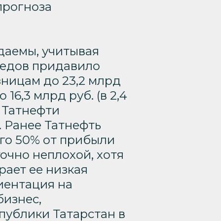
прогноза
даемы, учитывая
редов придавило
зницам до 23,2 млрд
 16,3 млрд руб. (в 2,4
и Татнефти
. Ранее Татнефть
го 50% от прибыли
очно неплохой, хотя
рает ее низкая
иентация на
изнес,
публики Татарстан в