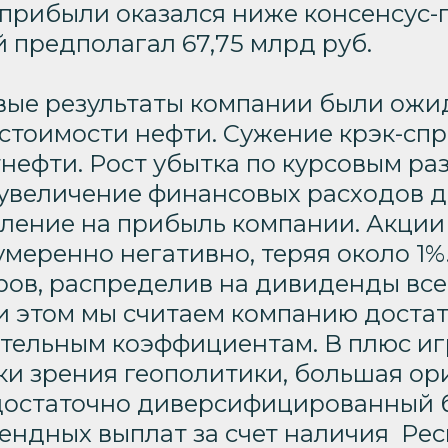
 прибыли оказался ниже консенсус-
 предполагал 67,75 млрд руб.
ые результаты компании были ожи
стоимости нефти. Сужение крэк-сп
нефти. Рост убытка по курсовым ра
 и увеличение финансовых расходов до
авление на прибыль компании. Акци
умеренно негативно, теряя около 1%
ров, распределив на
дивиденды
все
и этом мы считаем компанию достат
ительным коэффициентам. В плюс иг
ки зрения геополитики, большая ор
достаточно диверсифицированный б
ендных выплат за счет наличия
Рес