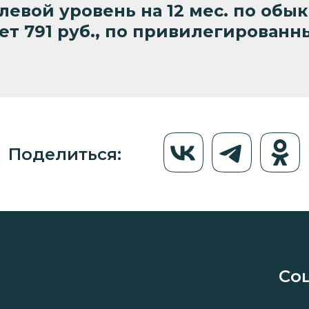
левой уровень на 12 мес. по об
т 791 руб., по привилегированны
Поделиться:
Со