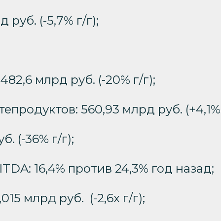
 руб. (-5,7% г/г);
82,6 млрд руб. (-20% г/г);
епродуктов: 560,93 млрд руб. (+4,1%)
. (-36% г/г);
TDA: 16,4% против 24,3% год назад;
,015 млрд руб.
(-2,6x г/г);