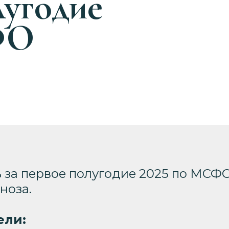
лугодие
ФО
 за первое полугодие 2025 по МСФО
ноза.
ели: