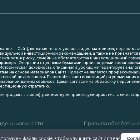
(далее — Сайт), включая тексты уроков, видео-материалы, подкасты, 
видуальной инвестиционной рекомендацией, а также не признается п
рантность к риску, семейные обстоятельства и инвестиционный гори
е примеры. Операции с ценными бумагами, производными финансовы
 Историческая доходность, описанная в уроках, не гарантирует анало
тые на основе материалов Сайта. Проект не является профессионал
ительской деятельности. Раздел «Магазин инвестиций» и упоминани
льзовании данных сервисов. Давая согласие на обработку персонал
вестиционную стратегию.
и продажа активов), рекомендуем проконсультироваться с лицензи
иденциальности
Правила обработки c
спользуем
файлы cookie
, чтобы улучшить сайт для вас
Согл