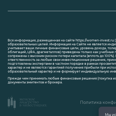
Вся информация, размещенная на сайте https://women-invest.ru 
образовательных целей. Информация на Сайте не является инди
учитывает ваши личные финансовые цели, уровень дохода, толе
облигаций, ЦФА, драгметаллов) приведены только как учебны
сопряжены с высоким риском потери капитала (вплоть до 100%).
ответственность за любые свои инвестиционные решения, приня
подготовлены экспертами в частном порядке в рамках просвет
характер и не являются гарантией получения прибыли при испо
образовательный характер и не формирует индивидуальную ин
Прежде чем принимать любые финансовые решения (покупка ил
документы эмитентов и брокера.
Политика конф
Мы и