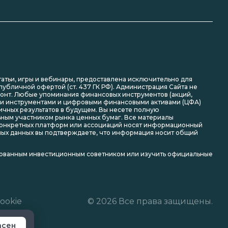
статьи, игры и вебинары, предоставлена исключительно для
убличной офертой (ст. 437 ГК РФ). Администрация Сайта не
зонт. Любые упоминания финансовых инструментов (акций,
ми инструментами и цифровыми финансовыми активами (ЦФА)
гичных результатов в будущем. Вы несете полную
ьным участником рынка ценных бумаг. Все материалы
я конкретных платформ или ассоциаций носят информационный
ьных данных вы подтверждаете, что информация носит общий
рованным инвестиционным советником или изучить официальные
ookie
© 2026 Все права защищены.
асен