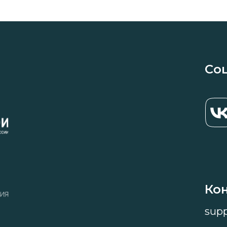
Со
Ко
sup