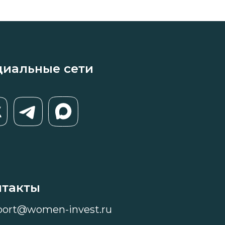
циальные сети
нтакты
port@women-invest.ru