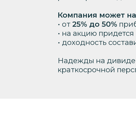
Компания может на
• от
25% до 50%
приб
• на акцию придется
• доходность состав
Надежды на дивиде
краткосрочной перс