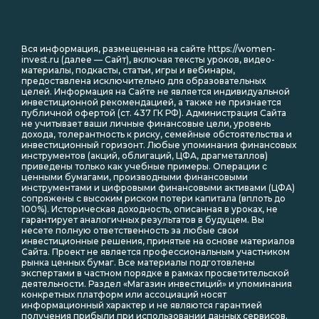
Вся информация, размещенная на сайте https://women-
invest.ru (далее — Сайт), включая тексты уроков, видео-
материалы, подкасты, статьи, игры и вебинары,
предоставлена исключительно для образовательных
целей. Информация на Сайте не является индивидуальной
инвестиционной рекомендацией, а также не признается
публичной офертой (ст. 437 ГК РФ). Администрация Сайта
не учитывает ваши личные финансовые цели, уровень
дохода, толерантность к риску, семейные обстоятельства и
инвестиционный горизонт. Любые упоминания финансовых
инструментов (акций, облигаций, ЦФА, драгметаллов)
приведены только как учебные примеры. Операции с
ценными бумагами, производными финансовыми
инструментами и цифровыми финансовыми активами (ЦФА)
сопряжены с высоким риском потери капитала (вплоть до
100%). Историческая доходность, описанная в уроках, не
гарантирует аналогичных результатов в будущем. Вы
несете полную ответственность за любые свои
инвестиционные решения, принятые на основе материалов
Сайта. Проект не является профессиональным участником
рынка ценных бумаг. Все материалы подготовлены
экспертами в частном порядке в рамках просветительской
деятельности. Раздел «Магазин инвестиций» и упоминания
конкретных платформ или ассоциаций носят
информационный характер и не являются гарантией
получения прибыли при использовании данных сервисов.