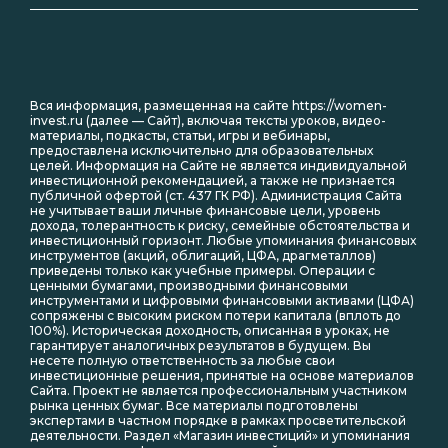
Вся информация, размещенная на сайте https://women-
invest.ru (далее — Сайт), включая тексты уроков, видео-
материалы, подкасты, статьи, игры и вебинары,
предоставлена исключительно для образовательных
целей. Информация на Сайте не является индивидуальной
инвестиционной рекомендацией, а также не признается
публичной офертой (ст. 437 ГК РФ). Администрация Сайта
не учитывает ваши личные финансовые цели, уровень
дохода, толерантность к риску, семейные обстоятельства и
инвестиционный горизонт. Любые упоминания финансовых
инструментов (акций, облигаций, ЦФА, драгметаллов)
приведены только как учебные примеры. Операции с
ценными бумагами, производными финансовыми
инструментами и цифровыми финансовыми активами (ЦФА)
сопряжены с высоким риском потери капитала (вплоть до
100%). Историческая доходность, описанная в уроках, не
гарантирует аналогичных результатов в будущем. Вы
несете полную ответственность за любые свои
инвестиционные решения, принятые на основе материалов
Сайта. Проект не является профессиональным участником
рынка ценных бумаг. Все материалы подготовлены
экспертами в частном порядке в рамках просветительской
деятельности. Раздел «Магазин инвестиций» и упоминания